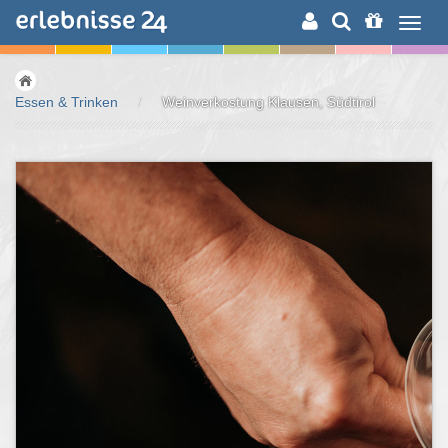
ERLEBNISSUCHE
Essen & Trinken
/
Weinverkostung Klausen, Südtirol