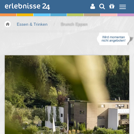
ERLEBNISSUCHE
Essen & Trinken
/
Brunch Eppan