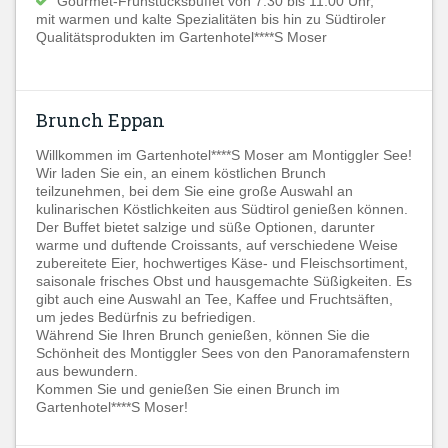
Gourmet-Frühstücksbuffet von 7:30 bis 11:00 Uhr,
mit warmen und kalte Spezialitäten bis hin zu Südtiroler
Qualitätsprodukten im Gartenhotel****S Moser
Brunch Eppan
Willkommen im Gartenhotel****S Moser am Montiggler See!
Wir laden Sie ein, an einem köstlichen Brunch
teilzunehmen, bei dem Sie eine große Auswahl an
kulinarischen Köstlichkeiten aus Südtirol genießen können.
Der Buffet bietet salzige und süße Optionen, darunter
warme und duftende Croissants, auf verschiedene Weise
zubereitete Eier, hochwertiges Käse- und Fleischsortiment,
saisonale frisches Obst und hausgemachte Süßigkeiten. Es
gibt auch eine Auswahl an Tee, Kaffee und Fruchtsäften,
um jedes Bedürfnis zu befriedigen.
Während Sie Ihren Brunch genießen, können Sie die
Schönheit des Montiggler Sees von den Panoramafenstern
aus bewundern.
Kommen Sie und genießen Sie einen Brunch im
Gartenhotel****S Moser!