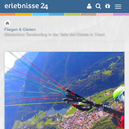
ERLEBNISSUCHE
Fliegen & Gleiten
/
Gleitschirm Tandemflug in der Valle del Chiese in Trient