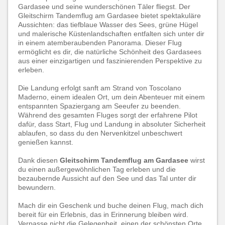
Gardasee und seine wunderschönen Täler fliegst. Der
Gleitschirm Tandemflug am Gardasee bietet spektakuläre
Aussichten: das tiefblaue Wasser des Sees, grüne Hügel
und malerische Küstenlandschaften entfalten sich unter dir
in einem atemberaubenden Panorama. Dieser Flug
ermöglicht es dir, die natürliche Schönheit des Gardasees
aus einer einzigartigen und faszinierenden Perspektive zu
erleben.
Die Landung erfolgt sanft am Strand von Toscolano
Maderno, einem idealen Ort, um dein Abenteuer mit einem
entspannten Spaziergang am Seeufer zu beenden.
Während des gesamten Fluges sorgt der erfahrene Pilot
dafür, dass Start, Flug und Landung in absoluter Sicherheit
ablaufen, so dass du den Nervenkitzel unbeschwert
genießen kannst.
Dank diesen
Gleitschirm Tandemflug am Gardasee
wirst
du einen außergewöhnlichen Tag erleben und die
bezaubernde Aussicht auf den See und das Tal unter dir
bewundern.
Mach dir ein Geschenk und buche deinen Flug, mach dich
bereit für ein Erlebnis, das in Erinnerung bleiben wird.
Verpasse nicht die Gelegenheit, einen der schönsten Orte