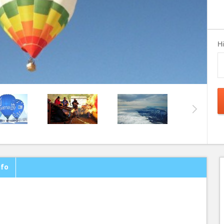
H
nfo