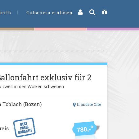
CHE
ert's
Gutschein einlösen
allonfahrt exklusiv für 2
u zweit in den Wolken schweben
n Toblach (Bozen)
11 andere Orte
*
reis
780,-