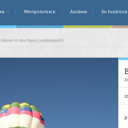
ERLEBNISSU
ien
Wertgutschein
Anlässe
So funktioni
n fahren in den Alpen | erlebnisse24
ten
r
tion
B
s
en
Z
undheit
i
ntasie
P
en