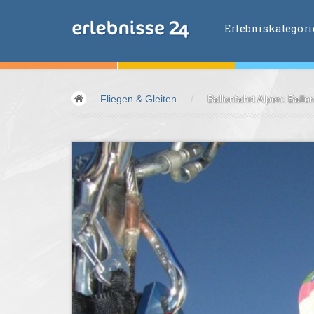
Erlebniskategor
Erlebniskategorien
Fliegen & Gleiten
/
Ballonfahrt Alpen: Ballo
Fliegen &
Glei
Fahren &
Moto
Abenteuer &
Ac
Sport &
Fitnes
Essen &
Trink
Wellness &
Ges
Wasser &
Wind
Lifestyle &
Pha
Kids &
Family
Übernachtung