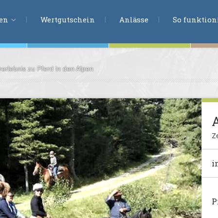
ERLEBNISSU
ien
Wertgutschein
Anlässe
So funktioni
rerlebnis zu Pferd in den Alpen
ten
r
tion
A
s
en
Ze
undheit
i
ntasie
P
en