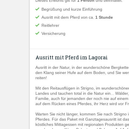
Dieses Erlebnis gilt für
1 Person
und beinhaltet:
Begrüßung und kurze Einführung
Ausritt mit dem Pferd von ca.
1 Stunde
Reitlehrer
Versicherung
Ausritt mit Pferd im Lagorai
Ausritt in der Natur, in der wunderschöne Bergkette
den Klang seiner Hufe auf dem Boden, und Sie werde
reiten!
Mit den Reitausflügen in Strigno, im wunderschöne
Landes und tauchen total in die Natur ein... Wälder,
Familie, auch für jemanden der noch nie auf einem P
auf dem Rücken eines Pferdes, ihr Herz wird vor F
Warten Sie nicht länger, kommen Sie nach Strigno i
Pferdes. Für das Paket mit Ganztagesausritt ist das
köstliches Mittagessen mit regionalen Produkten gen