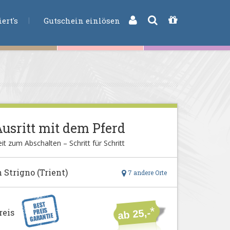
CHE
ert's
Gutschein einlösen
usritt mit dem Pferd
it zum Abschalten – Schritt für Schritt
n Strigno (Trient)
7 andere Orte
*
reis
ab 25,-