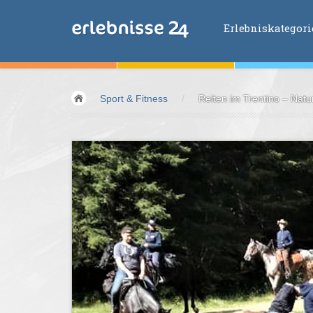
Erlebniskategor
Erlebniskategorien
Sport & Fitness
/
Reiten im Trentino – Natu
Fliegen &
Glei
Fahren &
Moto
Abenteuer &
Ac
Sport &
Fitnes
Essen &
Trink
Wellness &
Ges
Wasser &
Wind
Lifestyle &
Pha
Kids &
Family
Übernachtung