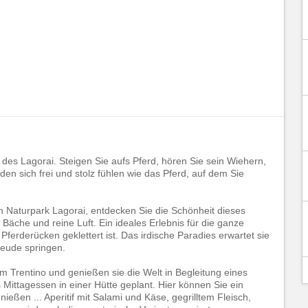
 des Lagorai. Steigen Sie aufs Pferd, hören Sie sein Wiehern,
n sich frei und stolz fühlen wie das Pferd, auf dem Sie
n Naturpark Lagorai, entdecken Sie die Schönheit dieses
 Bäche und reine Luft. Ein ideales Erlebnis für die ganze
ferderücken geklettert ist. Das irdische Paradies erwartet sie
reude springen.
m Trentino und genießen sie die Welt in Begleitung eines
 Mittagessen in einer Hütte geplant. Hier können Sie ein
ießen ... Aperitif mit Salami und Käse, gegrilltem Fleisch,