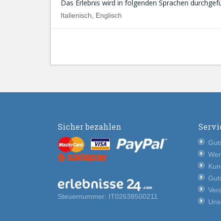
Das Erlebnis wird in folgenden Sprachen durchgefü
Italienisch, Englisch
Sicher bezahlen
Servi
Guts
Wer
Kun
Guts
Vera
Steuernummer: IT02638500211
Uns