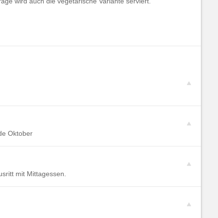
ge wird auch die vegetarische Variante serviert.
nde Oktober
ritt mit Mittagessen.