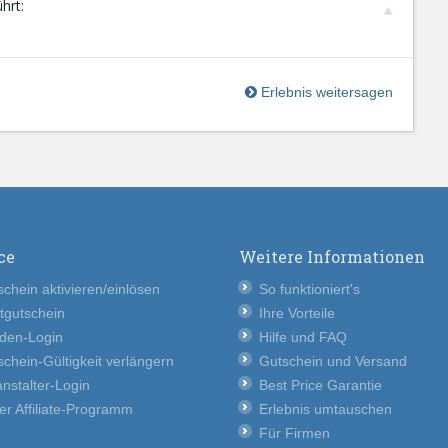
hrt:
Erlebnis weitersagen
ce
Weitere Informationen
chein aktivieren/einlösen
So funktioniert's
tgutschein
Ihre Vorteile
den-Login
Hilfe und FAQ
chein-Gültigkeit verlängern
Gutschein und Versand
nstalter-Login
Best Price Garantie
er Affiliate-Programm
Erlebnis umtauschen
Für Firmen