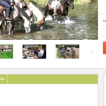
H
nfo