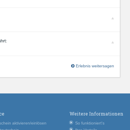
hrt:
Erlebnis weitersagen
ce
Weitere Informationen
chein aktivieren/einlösen
So funktioniert's