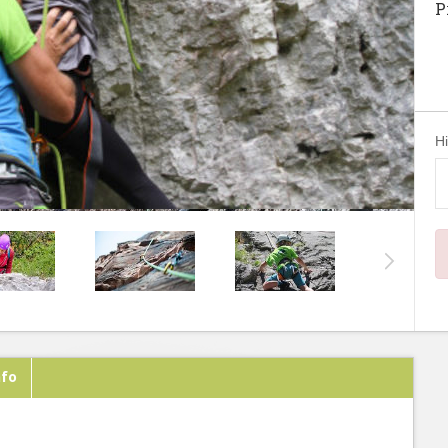
P
H
nfo