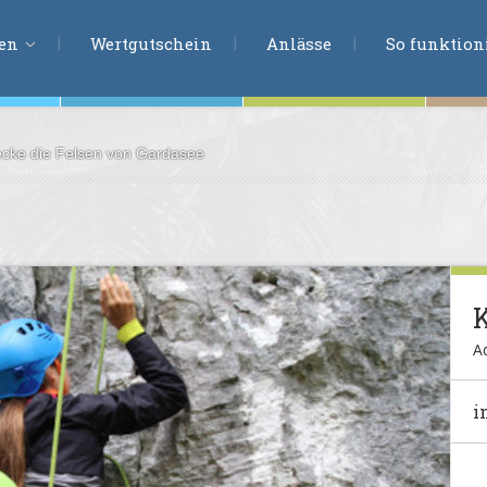
ERLEBNISSU
ien
Wertgutschein
Anlässe
So funktioni
decke die Felsen von Gardasee
ten
r
tion
s
en
K
undheit
Ad
ntasie
i
en