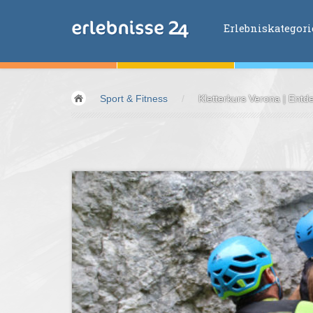
Erlebniskategor
Erlebniskategorien
Sport & Fitness
/
Kletterkurs Verona | Ent
Fliegen &
Glei
Fahren &
Moto
Abenteuer &
Ac
Sport &
Fitnes
Essen &
Trink
Wellness &
Ges
Wasser &
Wind
Lifestyle &
Pha
Kids &
Family
Übernachtung