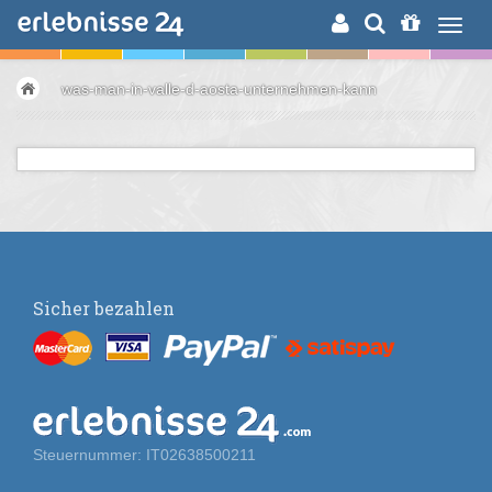
ERLEBNISSUCHE
was-man-in-valle-d-aosta-unternehmen-kann
Sicher bezahlen
Steuernummer: IT02638500211