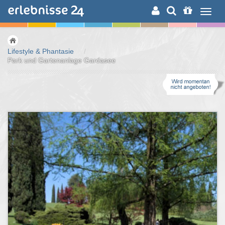
ERLEBNISSUCHE
Lifestyle & Phantasie
/
Park und Gartenanlage Gardasee