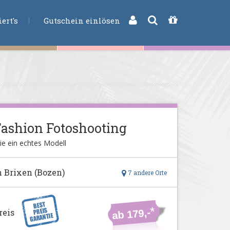
CHE
ert's
Gutschein einlösen
ashion Fotoshooting
ie ein echtes Modell
n Brixen (Bozen)
7 andere Orte
*
ab 179,-
reis