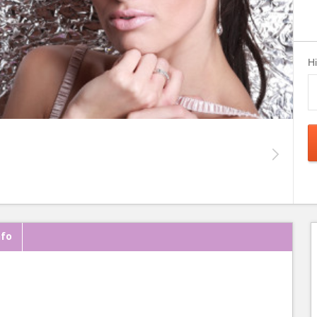
H
nfo