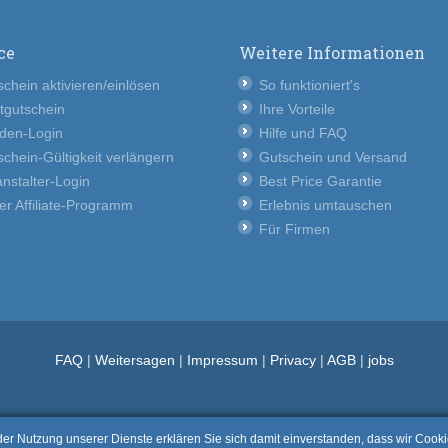
ce
Weitere Informationen
chein aktivieren/einlösen
So funktioniert's
tgutschein
Ihre Vorteile
den-Login
Hilfe und FAQ
chein-Gültigkeit verlängern
Gutschein und Versand
nstalter-Login
Best Price Garantie
er Affiliate-Programm
Erlebnis umtauschen
Für Firmen
FAQ
|
Weitersagen
|
Impressum
|
Privacy
|
AGB
|
jobs
t der Nutzung unserer Dienste erklären Sie sich damit einverstanden, dass wir Coo