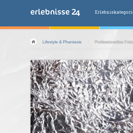
Erlebniskategor
Erlebniskategorien
Lifestyle & Phantasie
/
Professionelles Foto
Fliegen &
Glei
Fahren &
Moto
Abenteuer &
Ac
Sport &
Fitnes
Essen &
Trink
Wellness &
Ges
Wasser &
Wind
Lifestyle &
Pha
Kids &
Family
Übernachtung