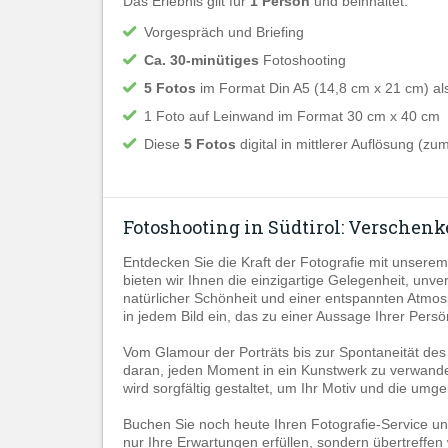
Das Erlebnis gilt für
1 Person
und beinhaltet:
Vorgespräch und Briefing
Ca. 30-minütiges
Fotoshooting
5 Fotos
im Format Din A5 (14,8 cm x 21 cm) al
1 Foto auf Leinwand im Format 30 cm x 40 cm
Diese
5 Fotos
digital in mittlerer Auflösung (
Fotoshooting in Südtirol: Verschen
Entdecken Sie die Kraft der Fotografie mit unserem
bieten wir Ihnen die einzigartige Gelegenheit, un
natürlicher Schönheit und einer entspannten Atmosph
in jedem Bild ein, das zu einer Aussage Ihrer Persön
Vom Glamour der Porträts bis zur Spontaneität des L
daran, jeden Moment in ein Kunstwerk zu verwandel
wird sorgfältig gestaltet, um Ihr Motiv und die u
Buchen Sie noch heute Ihren Fotografie-Service und
nur Ihre Erwartungen erfüllen, sondern übertreffen 