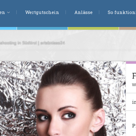
ERLEBNISSU
ien
Wertgutschein
Anlässe
So funktioni
shooting in Südtirol | erlebnisse24
ten
r
tion
F
s
en
W
undheit
i
ntasie
P
en