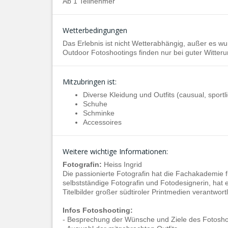
Ab 1 Teilnehmer
Wetterbedingungen
Das Erlebnis ist nicht Wetterabhängig, außer es wur
Outdoor Fotoshootings finden nur bei guter Witterun
Mitzubringen ist:
Diverse Kleidung und Outfits (causual, sportli
Schuhe
Schminke
Accessoires
Weitere wichtige Informationen:
Fotografin:
Heiss Ingrid
Die passionierte Fotografin hat die Fachakademie 
selbstständige Fotografin und Fotodesignerin, hat ei
Titelbilder großer südtiroler Printmedien verantwortl
Infos Fotoshooting:
- Besprechung der Wünsche und Ziele des Fotosho