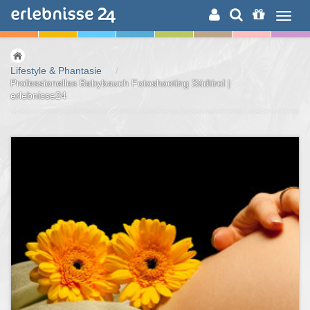
ERLEBNISSUCHE
Lifestyle & Phantasie
/
Professionelles Babybauch Fotoshooting Südtirol |
erlebnisse24