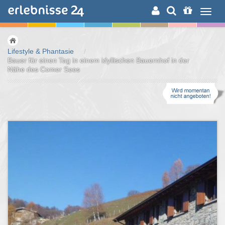
ERLEBNISSUCHE
Lifestyle & Phantasie
/
Bauer für einen Tag in einem idyllischen Bauernhof in der
Nähe des Comer Sees