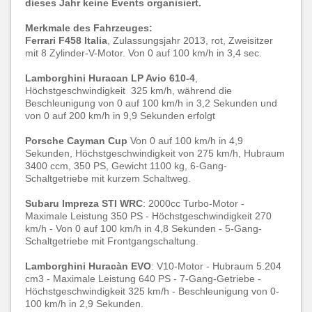
dieses Jahr keine Events organisiert.
Merkmale des Fahrzeuges:
Ferrari F458 Italia
, Zulassungsjahr 2013, rot, Zweisitzer
mit 8 Zylinder-V-Motor. Von 0 auf 100 km/h in 3,4 sec.
Lamborghini Huracan LP Avio 610-4
,
Höchstgeschwindigkeit 325 km/h, während die
Beschleunigung von 0 auf 100 km/h in 3,2 Sekunden und
von 0 auf 200 km/h in 9,9 Sekunden erfolgt
Porsche Cayman Cup
Von 0 auf 100 km/h in 4,9
Sekunden, Höchstgeschwindigkeit von 275 km/h, Hubraum
3400 ccm, 350 PS, Gewicht 1100 kg, 6-Gang-
Schaltgetriebe mit kurzem Schaltweg.
Subaru Impreza STI WRC
: 2000cc Turbo-Motor -
Maximale Leistung 350 PS - Höchstgeschwindigkeit 270
km/h - Von 0 auf 100 km/h in 4,8 Sekunden - 5-Gang-
Schaltgetriebe mit Frontgangschaltung.
Lamborghini Huracàn EVO
: V10-Motor - Hubraum 5.204
cm3 - Maximale Leistung 640 PS - 7-Gang-Getriebe -
Höchstgeschwindigkeit 325 km/h - Beschleunigung von 0-
100 km/h in 2,9 Sekunden.