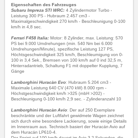
Eigenschaften des Fahrzeuges
Subaru Impreza STI WRC:
4 Zylindermotor Turbo -
Leistung 300 PS - Hubraum 2.457 cm3 -
Maximalgeschwindigkeit 270 km/h - Beschleunigung 0-100
km/h in 4,8 sec.
Ferrari F458 Italia:
Motor: 8 Zylinder, max. Leistung: 570
PS bei 9.000 Umdrehungen (min. 540 Nm bei 6.000
Umdrehungen/Minute), spezifische Leistung 127 PS,
Höchtsgeschwindigkeit 325 km/h, Beschleumigung von 0-
100 in 3,4 Sek., Bremsen von 100 km/h auf 0 ind 32,5 m,
Hinterradantrieb, Schaltung F1 mit doppelter Kupplung, 7
Gänge
Lamborghini Huracàn Evo
: Hubraum 5.204 cm3 -
Maximale Leistung 640 CV (470 kW) 8.000 rpm -
Höchstgeschwindigkeit km/h >325 (mbH >202) -
Beschleunigung 0-100 km/h 2,9 sec. - Zylinderanzahl 10
Lamborghini Huracàn Avio
: Der auf 250 Exemplare
beschränkte und der Luftfahrt gewidmete Wagen zeichnet
sich durch eine besondere Lackierung, sowie einige Details
im Innenraum aus. Technisch basiert der Huracán Avio auf
dem Huracán LP610-4.
Der Sprint auf 100 km/h dauert im Avio 3,2 Sekunden, die