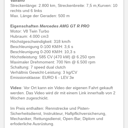
Vairano
Streckenlänge: 2.800 km, Streckenbreite: 7,5 m,Kurven: 10
rechts und 6 links
Max. Länge der Geraden: 500 m
Eigenschaften
Mercedes AMG GT R PRO
Motor: V8 Twin Turbo
Hubraum: 4.000 cm3
Höchstgeschwindigkeit: 318 km/h
Beschleunigung 0-100 KM/H: 3,6 s
Beschleunigung 0-200 KM/H: 10,3 s
Höchstleistung: 585 CV (470 kW) @ 6.250 rpm
Maximaler Drehmoment: 700 Nm @ 6.500 rpm
Schaltung: 7 speed dual clutch
Verhältnis Gewicht-Leistung: 3 kg/CV
Emissionsklasse: EURO 6 - LEV 3e
Video
: Vor Ort kann ein Video der eigenen Fahrt gekauft
werden. Das Video wird dir mit einem Link innerhalb von 2
Wochen zugeschickt.
Im Preis enthalten: Rennstrecke und Pisten-
Sicherheitsdienst, Instrukteur, Haftpflichversicherung,
Mechaniker, Rettungsdienst, Open-Bar, Diplom und
erfoderliche Ausrüstung.