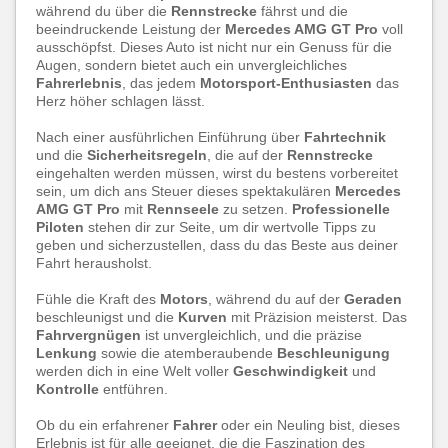
während du über die
Rennstrecke
fährst und die
beeindruckende Leistung der
Mercedes AMG GT Pro
voll
ausschöpfst. Dieses Auto ist nicht nur ein Genuss für die
Augen, sondern bietet auch ein unvergleichliches
Fahrerlebnis
, das jedem
Motorsport-Enthusiasten
das
Herz höher schlagen lässt.
Nach einer ausführlichen Einführung über
Fahrtechnik
und die
Sicherheitsregeln
, die auf der
Rennstrecke
eingehalten werden müssen, wirst du bestens vorbereitet
sein, um dich ans Steuer dieses spektakulären
Mercedes
AMG GT Pro
mit
Rennseele
zu setzen.
Professionelle
Piloten
stehen dir zur Seite, um dir wertvolle Tipps zu
geben und sicherzustellen, dass du das Beste aus deiner
Fahrt herausholst.
Fühle die Kraft des
Motors
, während du auf der
Geraden
beschleunigst und die
Kurven
mit Präzision meisterst. Das
Fahrvergnügen
ist unvergleichlich, und die präzise
Lenkung
sowie die atemberaubende
Beschleunigung
werden dich in eine Welt voller
Geschwindigkeit
und
Kontrolle
entführen.
Ob du ein erfahrener
Fahrer
oder ein Neuling bist, dieses
Erlebnis ist für alle geeignet, die die Faszination des