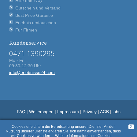
Hilfe und FAQ
Gutschein und Versand
Best Price Garantie
Erlebnis umtauschen
Für Firmen
Kundenservice
0471 1390295
Mo - Fr
09:30-12:30 Uhr
info@erlebnisse24.com
FAQ
|
Weitersagen
|
Impressum
|
Privacy
|
AGB
|
jobs
Cookies erleichtern die Bereitstellung unserer Dienste. Mit der
X
Nutzung unserer Dienste erklären Sie sich damit einverstanden, dass
wir Cookies verwenden.
Weitere Informationen zu Cookies.