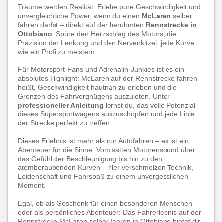
Träume werden Realität: Erlebe pure Geschwindigkeit und
unvergleichliche Power, wenn du einen
McLaren
selber
fahren darfst – direkt auf der berühmten
Rennstrecke in
Ottobiano
. Spüre den Herzschlag des Motors, die
Präzision der Lenkung und den Nervenkitzel, jede Kurve
wie ein Profi zu meistern.
Für Motorsport-Fans und Adrenalin-Junkies ist es ein
absolutes Highlight: McLaren auf der Rennstrecke fahren
heißt, Geschwindigkeit hautnah zu erleben und die
Grenzen des Fahrvergnügens auszuloten. Unter
professioneller Anleitung
lernst du, das volle Potenzial
dieses Supersportwagens auszuschöpfen und jede Linie
der Strecke perfekt zu treffen.
Dieses Erlebnis ist mehr als nur Autofahren – es ist ein
Abenteuer für die Sinne. Vom satten Motorensound über
das Gefühl der Beschleunigung bis hin zu den
atemberaubenden Kurven – hier verschmelzen Technik,
Leidenschaft und Fahrspaß zu einem unvergesslichen
Moment.
Egal, ob als Geschenk für einen besonderen Menschen
oder als persönliches Abenteuer: Das Fahrerlebnis auf der
Rennstrecke McLaren selber fahren in Ottobiano bietet dir