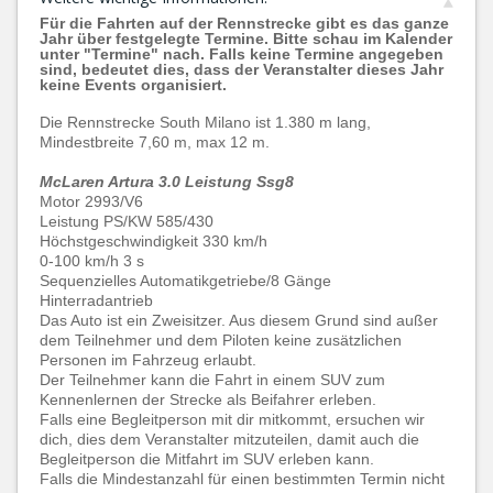
Für die Fahrten auf der Rennstrecke gibt es das ganze
Jahr über festgelegte Termine. Bitte schau im Kalender
unter "Termine" nach. Falls keine Termine angegeben
sind, bedeutet dies, dass der Veranstalter dieses Jahr
keine Events organisiert.
Die Rennstrecke South Milano ist 1.380 m lang,
Mindestbreite 7,60 m, max 12 m.
McLaren Artura 3.0 Leistung Ssg8
Motor 2993/V6
Leistung PS/KW 585/430
Höchstgeschwindigkeit 330 km/h
0-100 km/h 3 s
Sequenzielles Automatikgetriebe/8 Gänge
Hinterradantrieb
Das Auto ist ein Zweisitzer. Aus diesem Grund sind außer
dem Teilnehmer und dem Piloten keine zusätzlichen
Personen im Fahrzeug erlaubt.
Der Teilnehmer kann die Fahrt in einem SUV zum
Kennenlernen der Strecke als Beifahrer erleben.
Falls eine Begleitperson mit dir mitkommt, ersuchen wir
dich, dies dem Veranstalter mitzuteilen, damit auch die
Begleitperson die Mitfahrt im SUV erleben kann.
Falls die Mindestanzahl für einen bestimmten Termin nicht