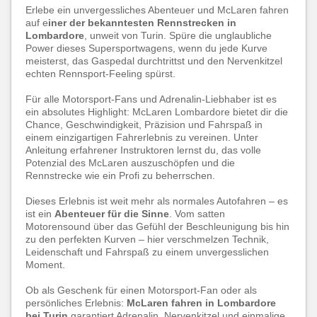
Erlebe ein unvergessliches Abenteuer und McLaren fahren
auf e
iner der bekanntesten Rennstrecken in
Lombardore
, unweit von Turin. Spüre die unglaubliche
Power dieses Supersportwagens, wenn du jede Kurve
meisterst, das Gaspedal durchtrittst und den Nervenkitzel
echten Rennsport-Feeling spürst.
Für alle Motorsport-Fans und Adrenalin-Liebhaber ist es
ein absolutes Highlight: McLaren Lombardore bietet dir die
Chance, Geschwindigkeit, Präzision und Fahrspaß in
einem einzigartigen Fahrerlebnis zu vereinen. Unter
Anleitung erfahrener Instruktoren lernst du, das volle
Potenzial des McLaren auszuschöpfen und die
Rennstrecke wie ein Profi zu beherrschen.
Dieses Erlebnis ist weit mehr als normales Autofahren – es
ist ein
Abenteuer für die Sinne
. Vom satten
Motorensound über das Gefühl der Beschleunigung bis hin
zu den perfekten Kurven – hier verschmelzen Technik,
Leidenschaft und Fahrspaß zu einem unvergesslichen
Moment.
Ob als Geschenk für einen Motorsport-Fan oder als
persönliches Erlebnis:
McLaren fahren in Lombardore
bei Turin
garantiert Adrenalin, Nervenkitzel und einmalige