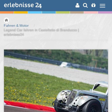
ERLEBNISSUCHE
Fahren & Motor
/
Legend Car fahren in Castelletto di Branduzzo |
erlebnisse24