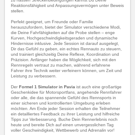
zu nassen Streckenbedingungen kannst Du Deine
Reaktionsfähigkeit und Anpassungsvermögen unter Beweis
stellen.
Perfekt geeignet, um Freunde oder Familie
herauszufordern, bietet der Simulator verschiedene Modi,
die Deine Fahrfähigkeiten auf die Probe stellen – enge
Kurven, Hochgeschwindigkeitsgeraden und dynamische
Hindernisse inklusive. Jede Session ist darauf ausgelegt,
Dir das Gefühl zu geben, ein echtes Rennauto zu steuern,
und trainiert gleichzeitig Deine Reflexe, Koordination und
Präzision. Anfänger haben die Möglichkeit, sich mit den
Rennregeln vertraut zu machen, während erfahrene
Fahrer ihre Technik weiter verfeinern können, um Zeit und
Leistung zu verbessern.
Der
Formel 1 Simulator in Pavia
ist auch eine großartige
Geschenkidee für Motorsportfans, angehende Rennfahrer
oder alle, die das spannende Gefühl des Rennsports in
einer sicheren und kontrollierten Umgebung erleben
möchten. Am Ende jeder Session erhalten die Teilnehmer
ein detailliertes Feedback zu ihrer Leistung und hilfreiche
Tipps zur Verbesserung. Buche Dein Rennerlebnis noch
heute und bereite Dich auf einen unvergesslichen Tag
voller Geschwindigkeit, Wettbewerb und Adrenalin vor!