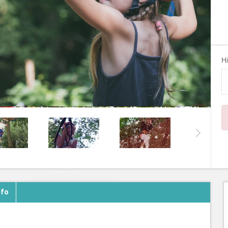
H
nfo