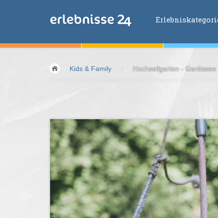
Erlebniskategor
Erlebniskategorien
Kids & Family
/
Hochseilgarten - Gardasee
Fliegen &
Glei
Fahren &
Moto
Abenteuer &
Ac
Sport &
Fitnes
Essen &
Trink
Wellness &
Ges
Wasser &
Wind
Lifestyle &
Pha
Kids &
Family
Übernachtung