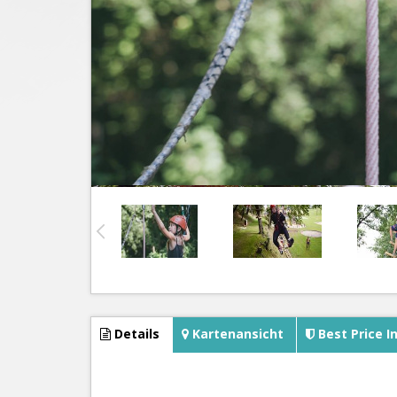
Details
Kartenansicht
Best Price I