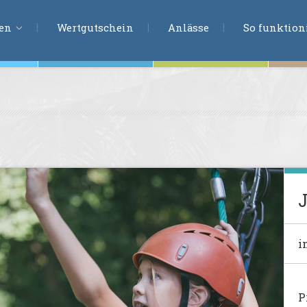
ERLEBNISSU
ien
Wertgutschein
Anlässe
So funktioni
ten
r
tion
s
en
J
undheit
i
ntasie
en
P