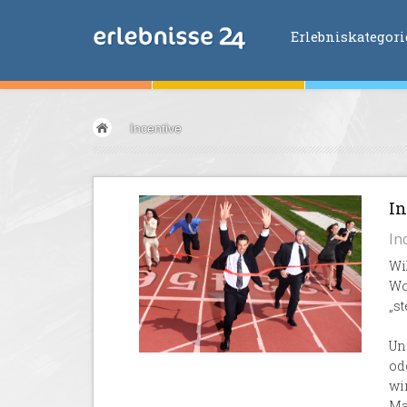
Erlebniskategor
Erlebniskategorien
Incentive
Fliegen &
Glei
Fahren &
Moto
Abenteuer &
Ac
In
Sport &
Fitnes
In
Essen &
Trink
Wi
Wellness &
Ges
Wo
Wasser &
Wind
„st
Lifestyle &
Pha
Un
Kids &
Family
od
wi
Übernachtung
Ma