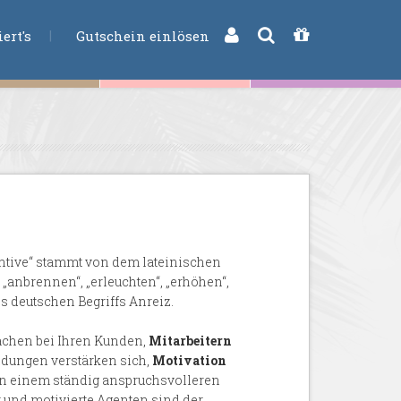
CHE
ert's
Gutschein einlösen
centive“ stammt von dem lateinischen
„anbrennen“, „erleuchten“, „erhöhen“,
es deutschen Begriffs Anreiz.
achen bei Ihren Kunden,
Mitarbeitern
ndungen verstärken sich,
Motivation
 In einem ständig anspruchsvolleren
r und motivierte Agenten sind der