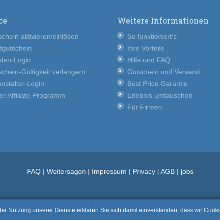
ce
Weitere Informationen
chein aktivieren/einlösen
So funktioniert's
tgutschein
Ihre Vorteile
den-Login
Hilfe und FAQ
chein-Gültigkeit verlängern
Gutschein und Versand
nstalter-Login
Best Price Garantie
er Affiliate-Programm
Erlebnis umtauschen
Für Firmen
FAQ
|
Weitersagen
|
Impressum
|
Privacy
|
AGB
|
jobs
t der Nutzung unserer Dienste erklären Sie sich damit einverstanden, dass wir Coo