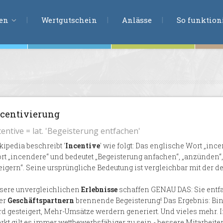
ERLEBNISSU
ien
Wertgutschein
Anlässe
So funktioni
ten
r
tion
centivierung
s
centive = lat. 'Begeisterung entfachen'
en
kipedia beschreibt '
Incentive
' wie folgt: Das englische Wort „in
undheit
rt „incendere“ und bedeutet „Begeisterung anfachen“, „anzünden“, 
eigern“. Seine ursprüngliche Bedeutung ist vergleichbar mit der d
ntasie
sere unvergleichlichen
Erlebnisse
schaffen GENAU DAS: Sie entf
er
Geschäftspartnern
brennende Begeisterung! Das Ergebnis: Bi
rd gesteigert, Mehr-Umsätze werdern generiert. Und vieles mehr.
en
rkt gilt es immer wettbewerbsfähiger zu sein - bessere Mitarbeite