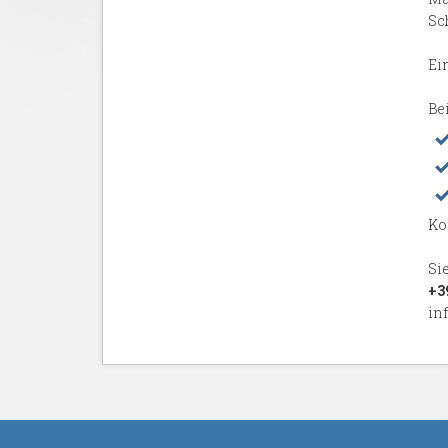
Sc
Ei
Bei
Ko
Si
+3
in