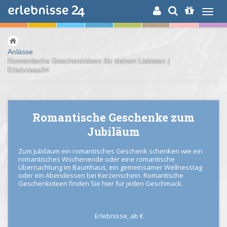
ERLEBNISSUCHE
Anlässe
/
Romantische Geschenkideen für deinen Liebsten |
Erlebnisse24
Romantische Geschenke zum
Jubiläum
Zum Jubiläum ein romantisches Geschenk schenken wie ein
romantisches Wochenende oder eine romantische
Übernachtung im Baumhaus, ein gemeinsamer Wellnesstag
oder ein Abendessen bei Kerzenschein. Romantische
Geschenkideen finden Sie hier für jeden Geschmack.
Erlebnisse,
ab
€