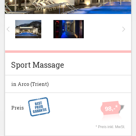
Sport Massage
in Arco (Trient)
*
Preis
98,-
* Preis inkl. MwSt.