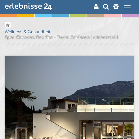
ERLEBNISSUCHE
Wellness & Gesundheit
/
Sport Recovery Day Spa - Raum Gardasee | erlebnisse24