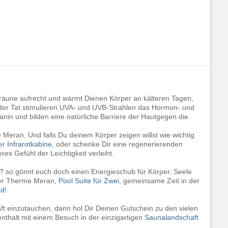
bräune aufrecht und wärmt Dienen Körper an kälteren Tagen,
n der Tat stimulieren UVA- und UVB-Strahlen das Hormon- und
in und bilden eine natürliche Barriere der Hautgegen die
eran. Und falls Du deinem Körper zeigen willst wie wichtig
der
Infrarotkabine
, oder schenke Dir eine regenerierenden
es Gefühl der Leichtigkeit verleiht.
n? so gönnt euch doch einen Energieschub für Körper, Seele
der Therme Meran,
Pool Suite für Zwei
, gemeinsame Zeit in der
d!
ft einzutauchen, dann hol Dir Deinen Gutschein zu den vielen
thalt mit einem Besuch in der einzigartigen
Saunalandschaft