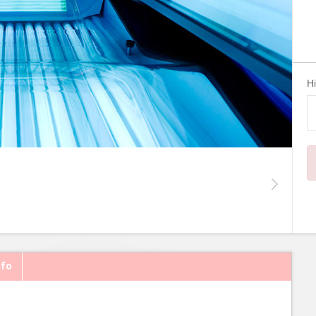
H
nfo