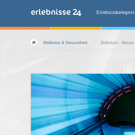
Erlebniskategor
Erlebniskategorien
Wellness & Gesundheit
/
Solarium - Meran
Fliegen &
Glei
Fahren &
Moto
Abenteuer &
Ac
Sport &
Fitnes
Essen &
Trink
Wellness &
Ges
Wasser &
Wind
Lifestyle &
Pha
Kids &
Family
Übernachtung