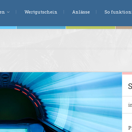
ERLEBNISSU
ien
Wertgutschein
Anlässe
So funktioni
ten
r
tion
s
en
undheit
i
ntasie
en
P