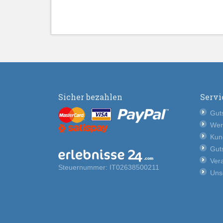
Sicher bezahlen
Servi
Guts
Wer
Kun
Guts
Vera
Steuernummer: IT02638500211
Uns