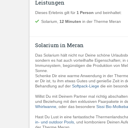
Leistungen
Dieses Erlebnis gilt für
1 Person
und beinhaltet:
Solarium,
12 Minuten
in der Therme Meran
Solarium in Meran
Das Solarium hält nicht nur Deine schöne Urlaubs
sondern es hat auch vorteilhafte Eigenschaften; i
Immunsystem, begünstigen die Produktion von Melan
Sonne.
Schenke Dir eine warme Anwendung in der Therme M
er Dir ist, tu ihm etwas Gutes und genieße Zeit in 
Behandlung auf der
Softpack-Liege
die ein besonder
Willst Du mit Deinem Partner mal richtig abschalte
und Beziehung mit den exklusiven Paarpakete in 
Whirlwanne,
oder das besondere
Sissi Bio-Molkeba
Hast Du Lust in eine fantastische Thermenlandscha
in- und outdoor Pools,
und komboniere Deinen Aufen
der Therme Meran.