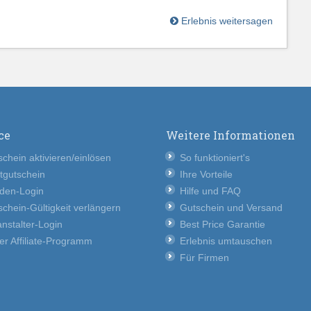
Erlebnis weitersagen
ce
Weitere Informationen
chein aktivieren/einlösen
So funktioniert's
tgutschein
Ihre Vorteile
den-Login
Hilfe und FAQ
chein-Gültigkeit verlängern
Gutschein und Versand
nstalter-Login
Best Price Garantie
er Affiliate-Programm
Erlebnis umtauschen
Für Firmen