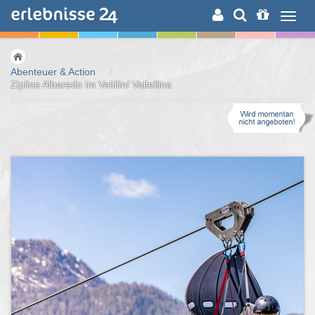
ERLEBNISSUCHE
Abenteuer & Action
/
Zipline Albaredo im Veltilin/ Valtellina