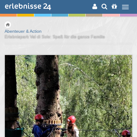
ERLEBNISSUCHE
Abenteuer & Action
/
Erlebnispark Val di Sole: Spaß für die ganze Familie