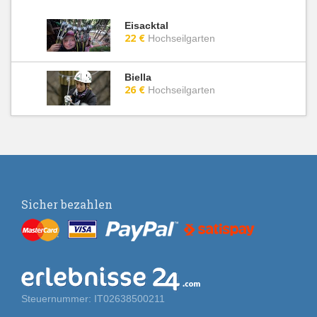
Eisacktal
22 €
Hochseilgarten
Biella
26 €
Hochseilgarten
Sicher bezahlen
Steuernummer: IT02638500211