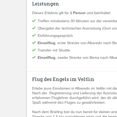
Leistungen
Dieses Erlebnis gilt für
1 Person
und beinhaltet:
Treffen mindestens 30 Minuten vor der vereinba
Übergabe der technischen Ausrüstung (Gurt un
Einführungsgespräch
Einzelflug
, erste Strecke von Albaredo nach Be
Transfer mit Shuttle
Einzelflug
, zweite Strecke von Bema nach Alba
Flug des Engels im Veltlin
Erlebe pure Emotionen in Albaredo im Veltlin mit d
Nach der Registrierung und Lieferung der Ausrüstu
erfahrenen Fluglehrer durchgeführt wird, der dir al
Spaß während des Fluges zu gewährleisten.
Nach dem Briefing bist du nun bereit für deinen e
Strecke von 1,5 km zurücklegen wirst und die beei