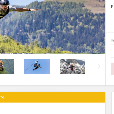
P
H
nfo