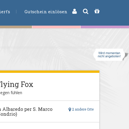
CHE
ert's
Gutschein einlösen
lying Fox
iegen fühlen
n Albaredo per S. Marco
2 andere Orte
Sondrio)