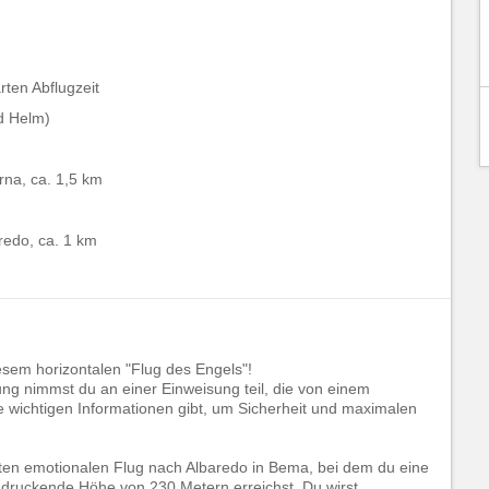
rten Abflugzeit
d Helm)
rna, ca. 1,5 km
redo, ca. 1 km
iesem horizontalen "Flug des Engels"!
ng nimmst du an einer Einweisung teil, die von einem
le wichtigen Informationen gibt, um Sicherheit und maximalen
rsten emotionalen Flug nach Albaredo in Bema, bei dem du eine
ndruckende Höhe von 230 Metern erreichst. Du wirst