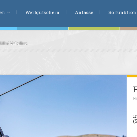
ERLEBNISSU
ien
Wertgutschein
Anlässe
So funktioni
ilin/ Valtellina
ten
r
tion
s
en
F
undheit
Fl
ntasie
i
(
en