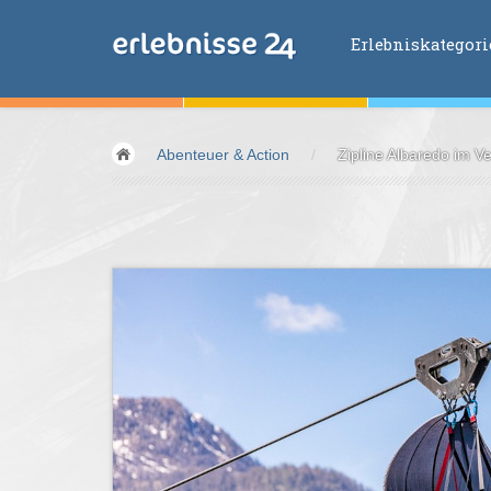
Erlebniskategor
Erlebniskategorien
Abenteuer & Action
/
Zipline Albaredo im Velt
Fliegen &
Glei
Fahren &
Moto
Abenteuer &
Ac
Sport &
Fitnes
Essen &
Trink
Wellness &
Ges
Wasser &
Wind
Lifestyle &
Pha
Kids &
Family
Übernachtung