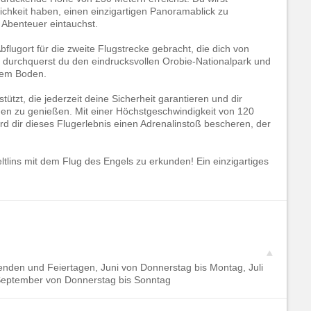
hkeit haben, einen einzigartigen Panoramablick zu
Abenteuer eintauchst.
ugort für die zweite Flugstrecke gebracht, die dich von
 durchquerst du den eindrucksvollen Orobie-Nationalpark und
 dem Boden.
ützt, die jederzeit deine Sicherheit garantieren und dir
ügen zu genießen. Mit einer Höchstgeschwindigkeit von 120
 dir dieses Flugerlebnis einen Adrenalinstoß bescheren, der
tlins mit dem Flug des Engels zu erkunden! Ein einzigartiges
enden und Feiertagen, Juni von Donnerstag bis Montag, Juli
, September von Donnerstag bis Sonntag