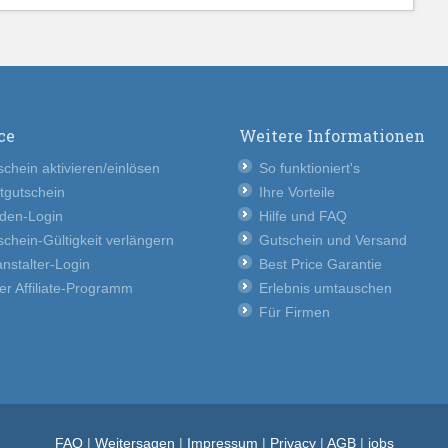
ce
Weitere Informationen
chein aktivieren/einlösen
So funktioniert's
tgutschein
Ihre Vorteile
den-Login
Hilfe und FAQ
chein-Gültigkeit verlängern
Gutschein und Versand
nstalter-Login
Best Price Garantie
er Affiliate-Programm
Erlebnis umtauschen
Für Firmen
FAQ
|
Weitersagen
|
Impressum
|
Privacy
|
AGB
|
jobs