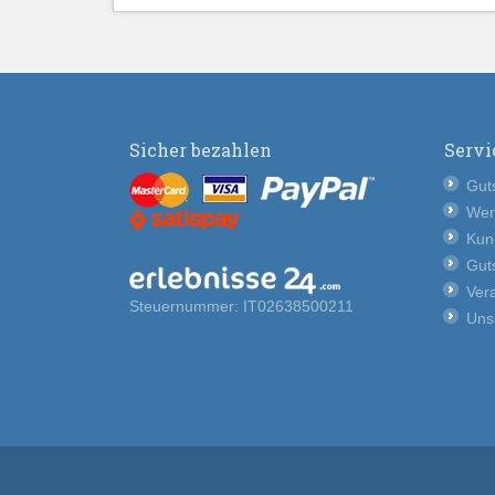
Sicher bezahlen
Servi
Guts
Wer
Kun
Guts
Vera
Steuernummer: IT02638500211
Uns