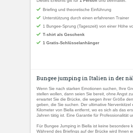
Dieses Erlebnis gilt für
1 Person
und beinhaltet:
Briefing und theoretische Einführung
Unterstützung durch einen erfahrenen Trainer
1 Bungee-Sprung (Tageszeit) von einer Höhe v
T-shirt als Geschenk
1 Gratis-Schlüsselanhänger
Bungee jumping in Italien in der nä
Wenn Sie nach starken Emotionen suchen, Ihre Gre
stellen wollen, dann seien Sie bereit, ohne Angst 
erwartet Sie die Brücke, die wegen ihrer Größe den
geben, die Sie suchen. Der ultimative Nervenkitzel
Kilometer von Biella entfernt, wo es sich als das er
Jahren tätig ist. Eine Garantie für Professionalität
Für Bungee Jumping in Biella ist keine besondere k
Während des Briefings auf der Brücke wird Ihnen erk