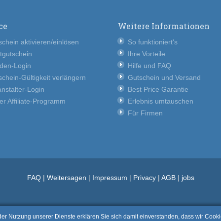
ce
Weitere Informationen
chein aktivieren/einlösen
So funktioniert's
tgutschein
Ihre Vorteile
den-Login
Hilfe und FAQ
chein-Gültigkeit verlängern
Gutschein und Versand
nstalter-Login
Best Price Garantie
er Affiliate-Programm
Erlebnis umtauschen
Für Firmen
FAQ
|
Weitersagen
|
Impressum
|
Privacy
|
AGB
|
jobs
t der Nutzung unserer Dienste erklären Sie sich damit einverstanden, dass wir Coo