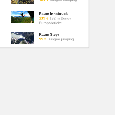
Raum Innsbruck
239 €
192 m Bungy
Europabrücke
Raum Steyr
99 €
Bungee jumping