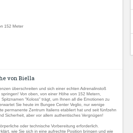
on 152 Meter
he von Biella
nzen überschreiten und sich einer echten Adrenalinstoß
zu springen! Von oben, von einer Höhe von 152 Metern,
 Spitznamen "Koloss" trägt, um Ihnen all die Emotionen zu
 erwartet Sie heute im Bungee Center Veglio, nur wenige
ste permanente Zentrum Italiens etabliert hat und seit fünfzehn
 und Sicherheit, aber vor allem authentisches Vergnügen!
örperliche oder technische Vorbereitung erforderlich.
lärt, wie Sie sich in eine aufrechte Position bringen und wie