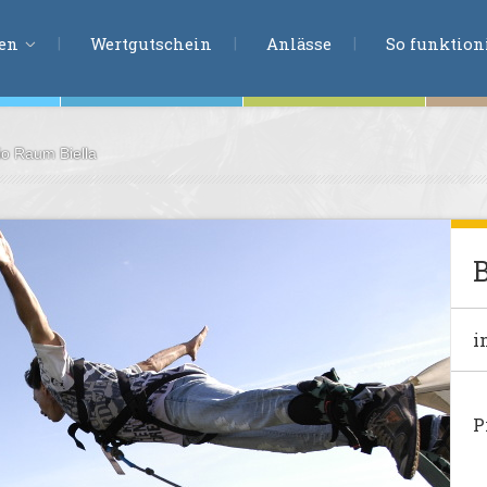
ERLEBNISSU
ien
Wertgutschein
Anlässe
So funktioni
o Raum Biella
ten
r
tion
s
en
undheit
i
ntasie
P
en