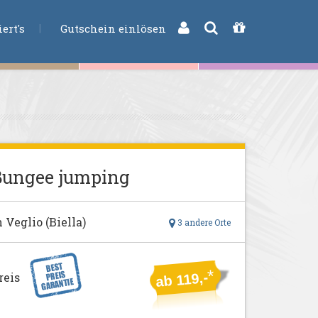
CHE
ert's
Gutschein einlösen
Bungee jumping
n Veglio (Biella)
3 andere Orte
*
ab 119,-
reis