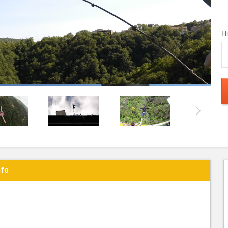
H
nfo