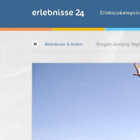
Erlebniskategor
Erlebniskategorien
Abenteuer & Action
/
Bungee Jumping Vegli
Fliegen &
Glei
Fahren &
Moto
Abenteuer &
Ac
Sport &
Fitnes
Essen &
Trink
Wellness &
Ges
Wasser &
Wind
Lifestyle &
Pha
Kids &
Family
Übernachtung