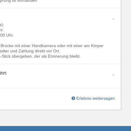
Sprung ist vorhanden
a):
r.
00 Uhr.
 Brücke mit einer Handkamera oder mit einer am Körper
lter und Zahlung direkt vor Ort.
tick übergeben, der als Erinnerung bleibt.
hrt:
Erlebnis weitersagen