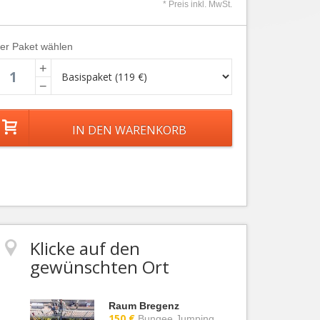
* Preis inkl. MwSt.
ier Paket wählen
+
−
Klicke auf den
gewünschten Ort
Raum Bregenz
150 €
Bungee Jumping