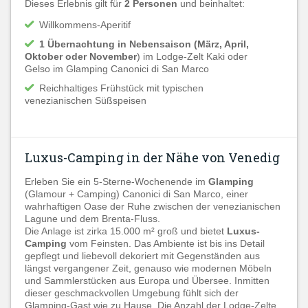
Dieses Erlebnis gilt für
2 Personen
und beinhaltet:
Willkommens-Aperitif
1 Übernachtung in Nebensaison (März, April,
Oktober oder November
) im Lodge-Zelt Kaki oder
Gelso im Glamping Canonici di San Marco
Reichhaltiges Frühstück mit typischen
venezianischen Süßspeisen
Luxus-Camping in der Nähe von Venedig
Erleben Sie ein 5-Sterne-Wochenende im
Glamping
(Glamour + Camping) Canonici di San Marco, einer
wahrhaftigen Oase der Ruhe zwischen der venezianischen
Lagune und dem Brenta-Fluss.
Die Anlage ist zirka 15.000 m² groß und bietet
Luxus-
Camping
vom Feinsten. Das Ambiente ist bis ins Detail
gepflegt und liebevoll dekoriert mit Gegenständen aus
längst vergangener Zeit, genauso wie modernen Möbeln
und Sammlerstücken aus Europa und Übersee. Inmitten
dieser geschmackvollen Umgebung fühlt sich der
Glamping-Gast wie zu Hause. Die Anzahl der Lodge-Zelte