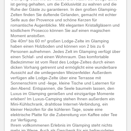
ist gering gehalten, um die Exklusivität zu wahren und die
Ruhe der Gäste zu garantieren. In den großen Glamping-
Zelten finden Sie duftende Girlanden, gemacht mit echter
Seife aus der Provence und schöne Kerzen für
romantische Augenblicke. Mit eleganten Kristallgläsern und
köstlichem Prosecco können Sie auf einen magischen
Moment anstoßen.
Die 40m² bis 60 m² großen Lodge-Zelte im Glamping
haben einen Holzboden und können von 2 bis zu 6
Personen aufnehmen. Jedes Zelt im Glamping verfügt über
einen Schlaf- und einen Wohnraum. Das komfortable
Badezimmer ist vom Rest des Lodge-Zeltes durch einen
dicken Vorhang getrennt und ermöglicht eine wunderbare
Aussicht auf die umliegenden Weizenfelder. Außerdem
verfügen alle Lodge-Zelte über eine Terrasse mit
Sonnenschirm und -liege, kleine Tische und Laternen für
den Abend. Entspannen, die Seele baumeln lassen, den
Luxus im Glamping genießen und einzigartige Momente
erleben! Im Luxus-Camping stehen Ihnen außerdem ein
Mini-Kühlschrank, drahtlose Internet-Verbindung, ein
kleiner Heizofen für die kühleren Tage, sowie eine
elektrische Platte für die Zubereitung von Kaffee oder Tee
zur Verfügung.
Ihrem vollkommenen Erlebnis im Glamping steht nichts
mehr im Wege. Auch als Geschenk für ein befreundetes