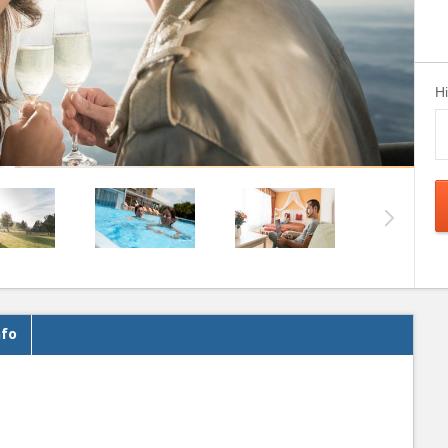
H
nfo