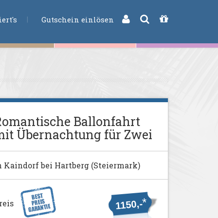
CHE
ert's
Gutschein einlösen
omantische Ballonfahrt
it Übernachtung für Zwei
n Kaindorf bei Hartberg (Steiermark)
*
reis
1150,-