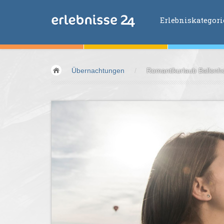
Erlebniskategor
Erlebniskategorien
Übernachtungen
/
Romantikurlaub Ballonho
Fliegen &
Glei
Fahren &
Moto
Abenteuer &
Ac
Sport &
Fitnes
Essen &
Trink
Wellness &
Ges
Wasser &
Wind
Lifestyle &
Pha
Kids &
Family
Übernachtung