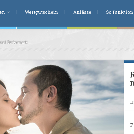
ERLEBNISSU
ien
Wertgutschein
Anlässe
So funktioni
tel Steiermark
ten
r
tion
R
s
m
en
undheit
i
ntasie
P
en