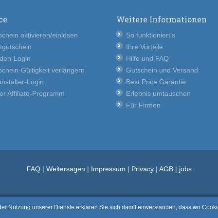
ce
Weitere Informationen
chein aktivieren/einlösen
So funktioniert's
tgutschein
Ihre Vorteile
den-Login
Hilfe und FAQ
chein-Gültigkeit verlängern
Gutschein und Versand
nstalter-Login
Best Price Garantie
er Affiliate-Programm
Erlebnis umtauschen
Für Firmen
FAQ
|
Weitersagen
|
Impressum
|
Privacy
|
AGB
|
jobs
t der Nutzung unserer Dienste erklären Sie sich damit einverstanden, dass wir Coo