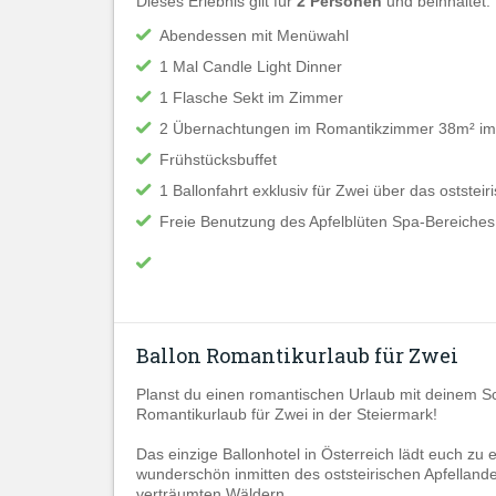
Dieses Erlebnis gilt für
2 Personen
und beinhaltet:
Abendessen mit Menüwahl
1 Mal Candle Light Dinner
1 Flasche Sekt im Zimmer
2 Übernachtungen im Romantikzimmer 38m² im B
Frühstücksbuffet
1 Ballonfahrt exklusiv für Zwei über das oststei
Freie Benutzung des Apfelblüten Spa-Bereiches
Ballon Romantikurlaub für Zwei
Planst du einen romantischen Urlaub mit deinem 
Romantikurlaub für Zwei in der Steiermark!
Das einzige Ballonhotel in Österreich lädt euch zu 
wunderschön inmitten des oststeirischen Apfelland
verträumten Wäldern.