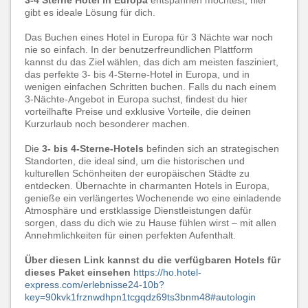
3-4 Sterne Hotel in Europa
entspannen möchtest, hier
gibt es ideale Lösung für dich.
Das Buchen eines Hotel in Europa für 3 Nächte war noch
nie so einfach. In der benutzerfreundlichen Plattform
kannst du das Ziel wählen, das dich am meisten fasziniert,
das perfekte 3- bis 4-Sterne-Hotel in Europa, und in
wenigen einfachen Schritten buchen. Falls du nach einem
3-Nächte-Angebot in Europa suchst, findest du hier
vorteilhafte Preise und exklusive Vorteile, die deinen
Kurzurlaub noch besonderer machen.
Die
3- bis 4-Sterne-Hotels
befinden sich an strategischen
Standorten, die ideal sind, um die historischen und
kulturellen Schönheiten der europäischen Städte zu
entdecken. Übernachte in charmanten Hotels in Europa,
genieße ein verlängertes Wochenende wo eine einladende
Atmosphäre und erstklassige Dienstleistungen dafür
sorgen, dass du dich wie zu Hause fühlen wirst – mit allen
Annehmlichkeiten für einen perfekten Aufenthalt.
Über diesen Link kannst du die verfügbaren Hotels für
dieses Paket einsehen
https://ho.hotel-
express.com/erlebnisse24-10b?
key=90kvk1frznwdhpn1tcgqdz69ts3bnm48#autologin