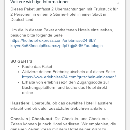
Weitere wichtige Informationen:
Dieses Paket umfasst 2 Übernachtungen mit Frühstück für
2 Personen in einem 5 Sterne-Hotel in einer Stadt in
Deutschland.
Um die in diesem Paket enthaltenen Hotels einzusehen,
besuche bitte folgende Seite
https://ho.hotel-express.com/erlebnisse24-8b?
key=n8o68fmsulp6kxarcszptfpf7qjp8r86#autologin
SO GEHT'S
Kaufe das Paket
Aktiviere deinen Erlebnisgutschein auf dieser Seite
https://www.erlebnisse24.com/gutschein-einloesen/
Erhalte von erlebnisse24 den Zugangscode zur
Buchungsplattform und buche das Hotel direkt
online.
Haustiere
: Überprüfe, ob das gewählte Hotel Haustiere
erlaubt und ob dafür zusätzliche Gebühren anfallen.
Check-in | Check-out
: Die Check-in- und Check-out-
Zeiten können je nach Hotel variieren. Wir empfehlen, die
genauen Zeiten vorab mit dem Hotel deiner Wahl zu