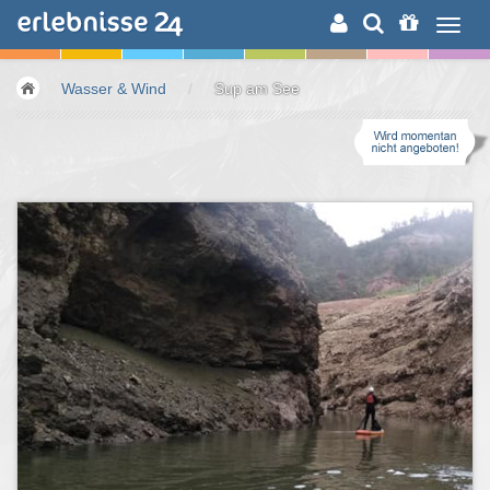
ERLEBNISSUCHE
Wasser & Wind
/
Sup am See