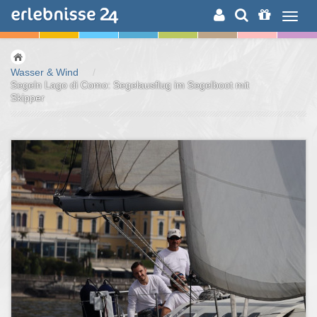
ERLEBNISSUCHE
Wasser & Wind
/
Segeln Lago di Como: Segelausflug im Segelboot mit
Skipper