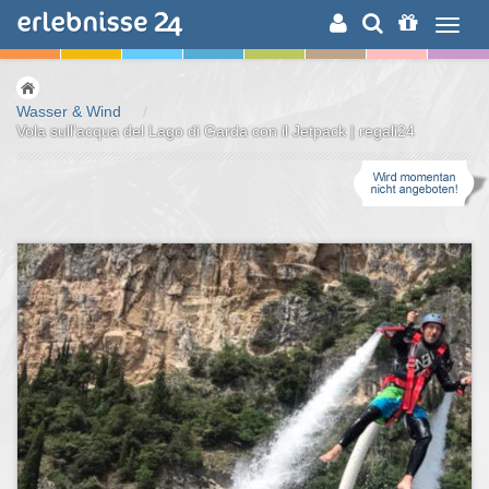
ERLEBNISSUCHE
Wasser & Wind
/
Vola sull'acqua del Lago di Garda con il Jetpack | regali24