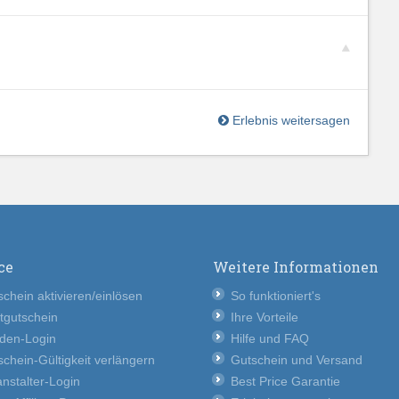
Erlebnis weitersagen
ce
Weitere Informationen
chein aktivieren/einlösen
So funktioniert's
tgutschein
Ihre Vorteile
den-Login
Hilfe und FAQ
chein-Gültigkeit verlängern
Gutschein und Versand
nstalter-Login
Best Price Garantie