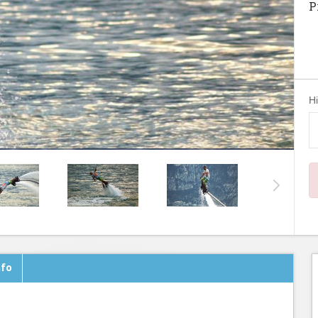
P
H
nfo