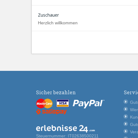
Zuschauer
Herzlich willkommen
Sicher bezahlen
Servi
Guts
Wer
Kun
Guts
Vera
Steuernummer: IT02638500211