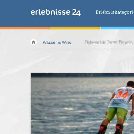
Erlebniskategor
Erlebniskategorien
Wasser & Wind
/
Flyboard in Porto Tignale
Fliegen &
Glei
Fahren &
Moto
Abenteuer &
Ac
Sport &
Fitnes
Essen &
Trink
Wellness &
Ges
Wasser &
Wind
Lifestyle &
Pha
Kids &
Family
Übernachtung