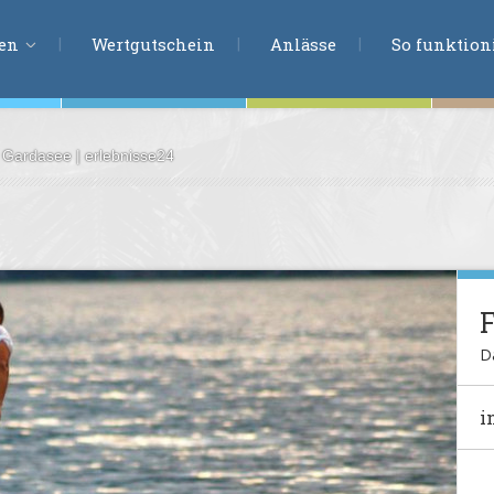
ERLEBNISSU
ien
Wertgutschein
Anlässe
So funktioni
, Gardasee | erlebnisse24
ten
r
tion
s
en
undheit
D
ntasie
i
en