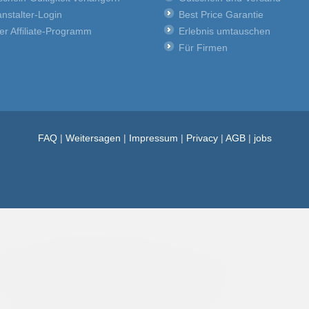
nstalter-Login
Best Price Garantie
er Affiliate-Programm
Erlebnis umtauschen
Für Firmen
FAQ
|
Weitersagen
|
Impressum
|
Privacy
|
AGB
|
jobs