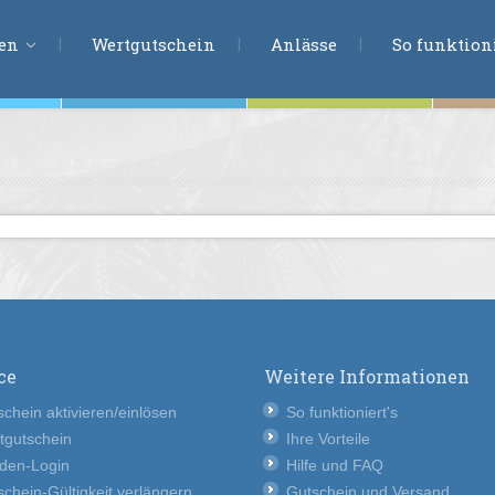
ERLEBNISSU
ien
Wertgutschein
Anlässe
So funktioni
ten
r
tion
s
en
undheit
ce
Weitere Informationen
ntasie
chein aktivieren/einlösen
So funktioniert's
tgutschein
Ihre Vorteile
den-Login
Hilfe und FAQ
en
chein-Gültigkeit verlängern
Gutschein und Versand