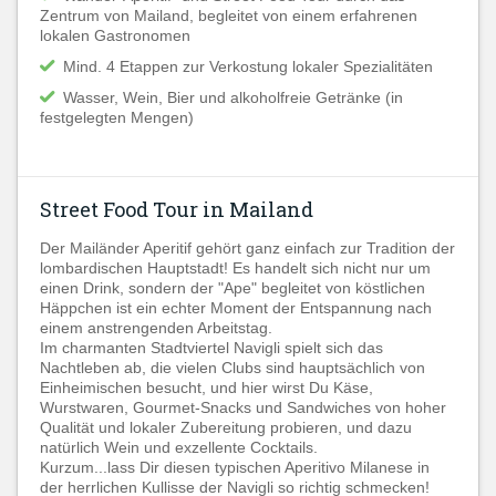
Zentrum von Mailand, begleitet von einem erfahrenen
lokalen Gastronomen
Mind. 4 Etappen zur Verkostung lokaler Spezialitäten
Wasser, Wein, Bier und alkoholfreie Getränke (in
festgelegten Mengen)
Street Food Tour in Mailand
Der Mailänder Aperitif gehört ganz einfach zur Tradition der
lombardischen Hauptstadt!
Es handelt sich nicht nur um
einen Drink
, sondern der "Ape" begleitet von köstlichen
Häppchen ist ein echter Moment der Entspannung nach
einem anstrengenden Arbeitstag.
Im charmanten Stadtviertel
Navigli spielt sich das
Nachtleben ab, die vielen Clubs sind hauptsächlich von
Einheimischen besucht, und hier wirst Du
Käse,
Wurstwaren, Gourmet-Snacks und Sandwiches von hoher
Qualität und lokaler Zubereitung probieren, und dazu
natürlich Wein und exzellente Cocktails.
Kurzum...lass Dir diesen typischen Aperitivo Milanese in
der herrlichen Kullisse der Navigli so richtig schmecken!