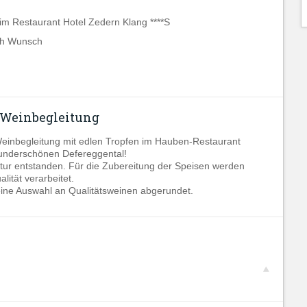
 Restaurant Hotel Zedern Klang ****S
ach Wunsch
 Weinbegleitung
Weinbegleitung mit edlen Tropfen im Hauben-Restaurant
wunderschönen Defereggental!
atur entstanden. Für die Zubereitung der Speisen werden
ität verarbeitet.
eine Auswahl an Qualitätsweinen abgerundet.