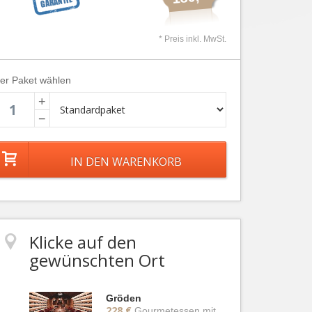
* Preis inkl. MwSt.
ier Paket wählen
+
−
Klicke auf den
gewünschten Ort
Gröden
228 €
Gourmetessen mit