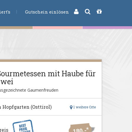
CHE
ert's
Gutschein einlösen
ourmetessen mit Haube für
Zwei
usgezeichnete Gaumenfreuden
n Hopfgarten (Osttirol)
1 weitere Orte
*
reis
180,-