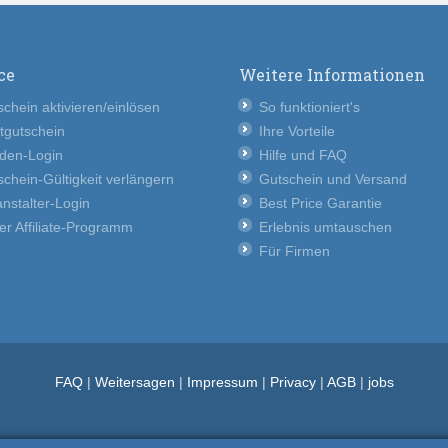
ce
Weitere Informationen
chein aktivieren/einlösen
So funktioniert's
tgutschein
Ihre Vorteile
den-Login
Hilfe und FAQ
chein-Gültigkeit verlängern
Gutschein und Versand
nstalter-Login
Best Price Garantie
er Affiliate-Programm
Erlebnis umtauschen
Für Firmen
FAQ
|
Weitersagen
|
Impressum
|
Privacy
|
AGB
|
jobs