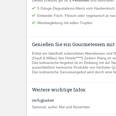
Dieses Erlebnis gilt für
2 Personen
und beinhaltet:
5 Gänge-Degustations-Menü vom Haubenkoch im
Entweder Fisch, Fleisch oder vegetarisch je n
Weinbegleitung mit edlen Tropfen
Genießen Sie ein Gourmetessen mit
Erlebt ein fabelhaft zubereitetes Abendessen und 
(Gault & Millau) des Hotels****S Zedern Klang im 
Das kulinarische Angebot ist im Einklang mit der N
ausschließlich heimische Produkte von höchster Qual
Das kulinarische Genussangebot wird durch eine f
Weitere wichtige Infos:
Verfügbarkeit
Saisonal, außer Mai und November