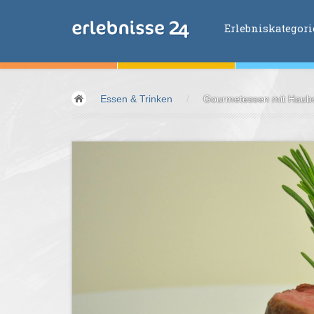
Erlebniskategor
Erlebniskategorien
Essen & Trinken
/
Gourmetessen mit Haube 
Fliegen &
Glei
Fahren &
Moto
Abenteuer &
Ac
Sport &
Fitnes
Essen &
Trink
Wellness &
Ges
Wasser &
Wind
Lifestyle &
Pha
Kids &
Family
Übernachtung