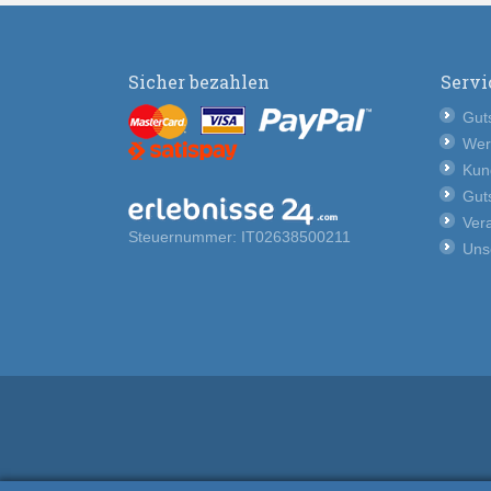
Sicher bezahlen
Servi
Guts
Wer
Kun
Guts
Vera
Steuernummer: IT02638500211
Uns