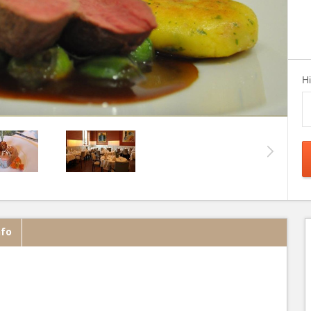
H
nfo