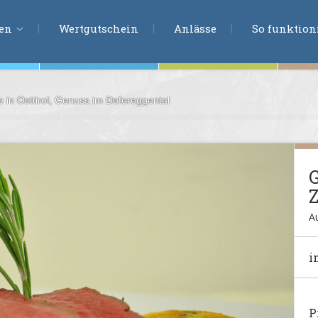
ERLEBNISSU
ien
Wertgutschein
Anlässe
So funktioni
in Osttirol, Genuss im Defereggental
ten
r
tion
G
s
en
undheit
A
i
ntasie
en
P