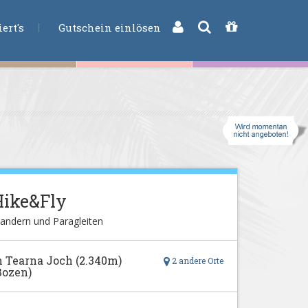
CHE
ert's
Gutschein einlösen
Hike&Fly
andern und Paragleiten
n Tearna Joch (2.340m)
2 andere Orte
Bozen)