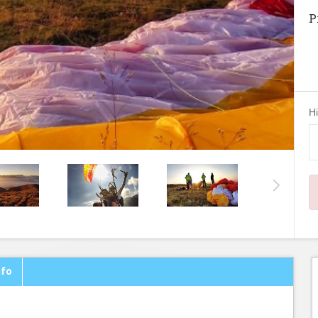
P
H
nfo