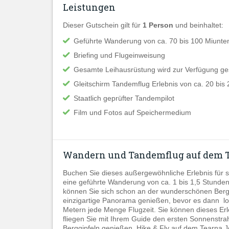
Leistungen
Dieser Gutschein gilt für
1 Person
und beinhaltet:
Geführte Wanderung von ca. 70 bis 100 Miunte
Briefing und Flugeinweisung
Gesamte Leihausrüstung wird zur Verfügung ges
Gleitschirm Tandemflug Erlebnis von ca. 20 bis
Staatlich geprüfter Tandempilot
Film und Fotos auf Speichermedium
Wandern und Tandemflug auf dem T
Buchen Sie dieses außergewöhnliche Erlebnis für s
eine geführte Wanderung von ca. 1 bis 1,5 Stund
können Sie sich schon an der wunderschönen Berg
einzigartige Panorama genießen, bevor es dann lo
Metern jede Menge Flugzeit. Sie können dieses Er
fliegen Sie mit Ihrem Guide den ersten Sonnenstr
Berggipfeln genießen. Hike & Fly auf dem Tearna Jo