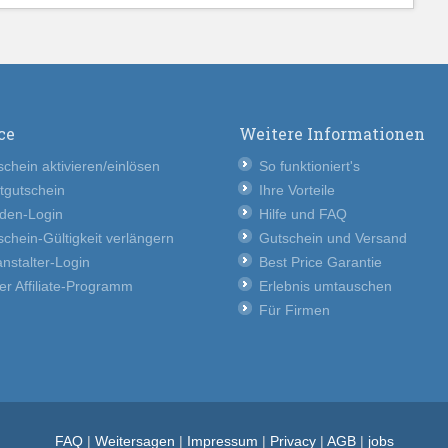
ce
Weitere Informationen
chein aktivieren/einlösen
So funktioniert's
tgutschein
Ihre Vorteile
den-Login
Hilfe und FAQ
chein-Gültigkeit verlängern
Gutschein und Versand
nstalter-Login
Best Price Garantie
er Affiliate-Programm
Erlebnis umtauschen
Für Firmen
FAQ
|
Weitersagen
|
Impressum
|
Privacy
|
AGB
|
jobs