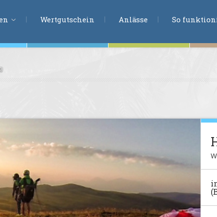
ERLEBNISSU
ien
Wertgutschein
Anlässe
So funktioni
g
ten
r
tion
s
en
undheit
W
ntasie
i
(
en