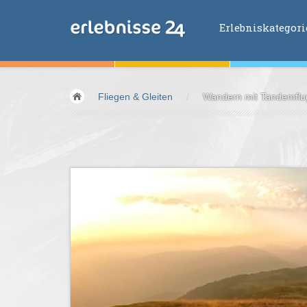
Erlebniskategor
Erlebniskategorien
Fliegen & Gleiten
/
Wandern mit Tandemflu
Fliegen &
Glei
Fahren &
Moto
Abenteuer &
Ac
Sport &
Fitnes
Essen &
Trink
Wellness &
Ges
Wasser &
Wind
Lifestyle &
Pha
Kids &
Family
Übernachtung