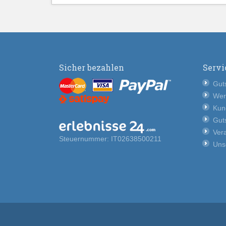
Sicher bezahlen
Servi
Guts
Wer
Kun
Guts
Vera
Steuernummer: IT02638500211
Uns