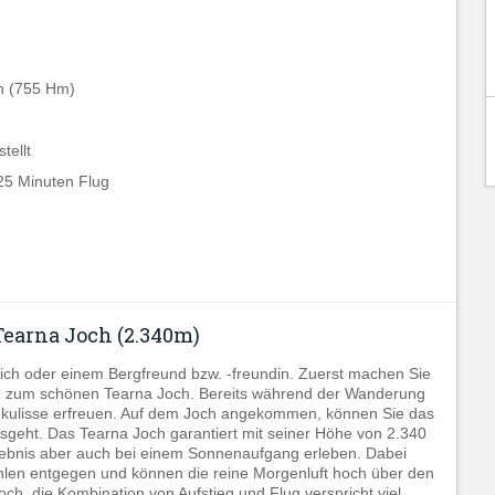
n (755 Hm)
tellt
 25 Minuten Flug
earna Joch (2.340m)
ich oder einem Bergfreund bzw. -freundin. Zuerst machen Sie
en zum schönen Tearna Joch. Bereits während der Wanderung
kulisse erfreuen. Auf dem Joch angekommen, können Sie das
sgeht. Das Tearna Joch garantiert mit seiner Höhe von 2.340
lebnis aber auch bei einem Sonnenaufgang erleben. Dabei
ahlen entgegen und können die reine Morgenluft hoch über den
ch, die Kombination von Aufstieg und Flug verspricht viel