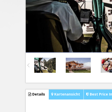
Details
Kartenansicht
Best Price I