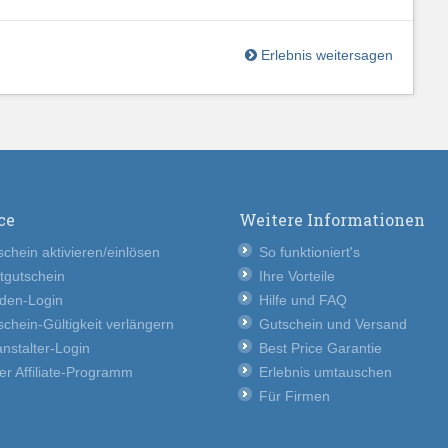
Erlebnis weitersagen
ce
Weitere Informationen
chein aktivieren/einlösen
So funktioniert's
tgutschein
Ihre Vorteile
den-Login
Hilfe und FAQ
chein-Gültigkeit verlängern
Gutschein und Versand
nstalter-Login
Best Price Garantie
er Affiliate-Programm
Erlebnis umtauschen
Für Firmen