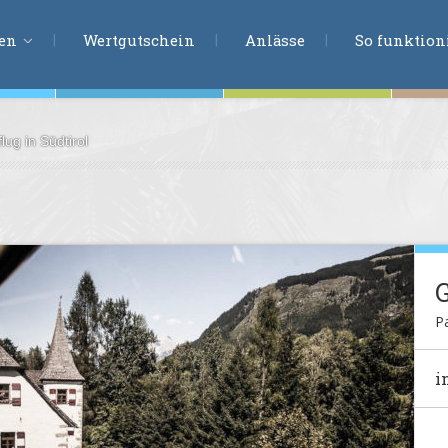
ERLEBNISSU
ien
Wertgutschein
Anlässe
So funktioni
ug in Südtirol
ten
r
tion
s
en
undheit
P
ntasie
i
en