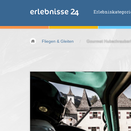
Erlebniskategor
Erlebniskategorien
Fliegen & Gleiten
/
Gourmet Hubschrauberfl
Fliegen &
Glei
Fahren &
Moto
Abenteuer &
Ac
Sport &
Fitnes
Essen &
Trink
Wellness &
Ges
Wasser &
Wind
Lifestyle &
Pha
Kids &
Family
Übernachtung