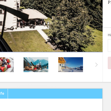
P
H
nfo