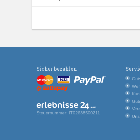
Sicher bezahlen
Servi
Guts
Wer
Kun
Guts
Vera
Steuernummer: IT02638500211
Uns