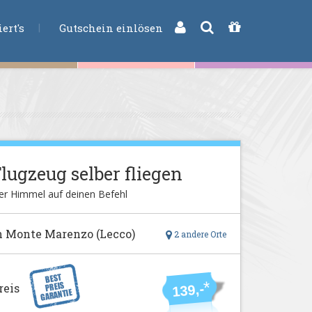
CHE
ert's
Gutschein einlösen
lugzeug selber fliegen
er Himmel auf deinen Befehl
n Monte Marenzo (Lecco)
2 andere Orte
*
reis
139,-