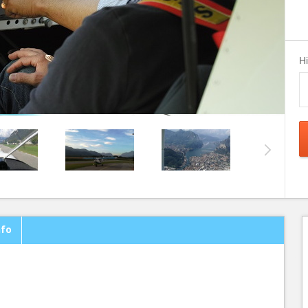
H
nfo