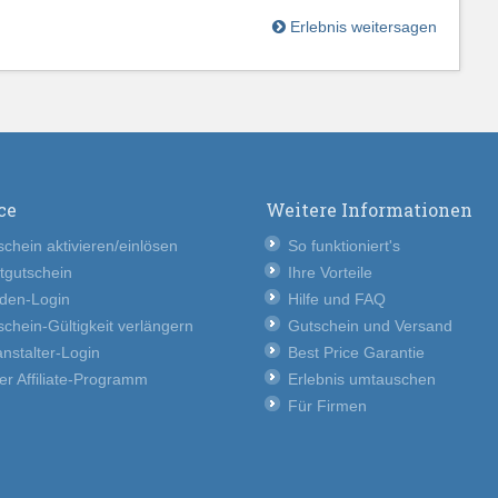
Erlebnis weitersagen
ce
Weitere Informationen
chein aktivieren/einlösen
So funktioniert's
tgutschein
Ihre Vorteile
den-Login
Hilfe und FAQ
chein-Gültigkeit verlängern
Gutschein und Versand
nstalter-Login
Best Price Garantie
er Affiliate-Programm
Erlebnis umtauschen
Für Firmen