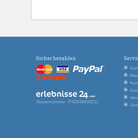
Sicher bezahlen
Servi
Guts
Wer
Kun
Guts
Vera
Steuernummer: IT02638500211
Uns