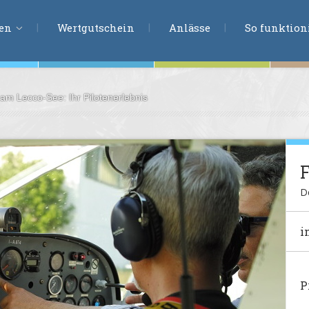
ERLEBNISSU
ien
Wertgutschein
Anlässe
So funktioni
 am Lecco-See: Ihr Pilotenerlebnis
ten
r
tion
F
s
en
D
undheit
i
ntasie
P
en