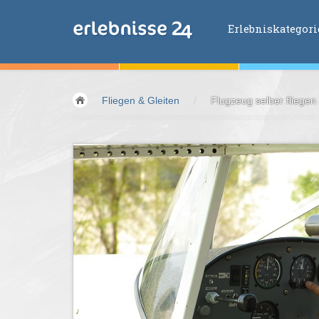
Erlebniskategor
Erlebniskategorien
Fliegen & Gleiten
/
Flugzeug selber fliegen
Fliegen &
Glei
Fahren &
Moto
Abenteuer &
Ac
Sport &
Fitnes
Essen &
Trink
Wellness &
Ges
Wasser &
Wind
Lifestyle &
Pha
Kids &
Family
Übernachtung