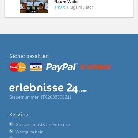
Raum Wels
119 €
Flugsimulator
Sicher bezahlen
Steuernummer: IT02638500211
Service
Gutschein aktivieren/einlösen
Wertgutschein