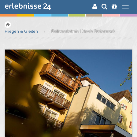
ERLEBNISSUCHE
Fliegen & Gleiten
/
Ballonerlebnis Urlaub Steiermark