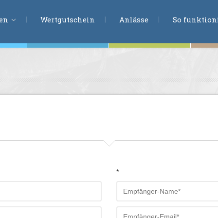
ERLEBNISSU
ien
Wertgutschein
Anlässe
So funktioni
ten
r
tion
s
en
undheit
*
ntasie
en