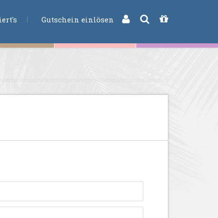
CHE
ert's
Gutschein einlösen