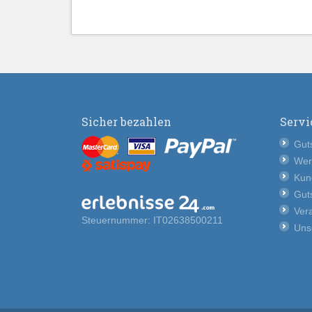
Sicher bezahlen
Servi
Guts
Wer
Kun
Guts
Vera
Steuernummer: IT02638500211
Uns