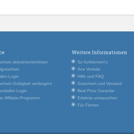
ce
Weitere Informationen
chein aktivieren/einlösen
So funktioniert's
tgutschein
Ihre Vorteile
den-Login
Hilfe und FAQ
chein-Gültigkeit verlängern
Gutschein und Versand
nstalter-Login
Best Price Garantie
er Affiliate-Programm
Erlebnis umtauschen
Für Firmen