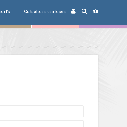
CHE
ert's
Gutschein einlösen