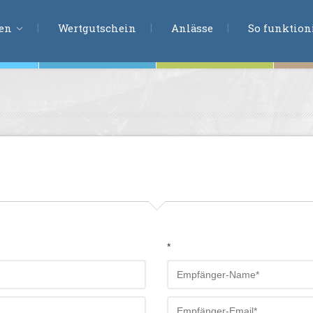
ERLEBNISSU
ien
Wertgutschein
Anlässe
So funktioni
ten
r
tion
s
en
undheit
*
ntasie
en