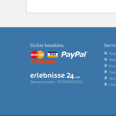
Sicher bezahlen
Servi
Guts
Wer
Kun
Guts
Vera
Steuernummer: IT02638500211
Uns