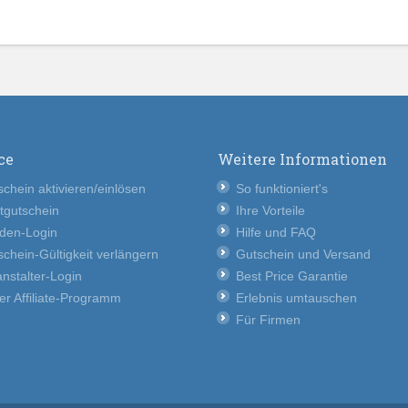
ce
Weitere Informationen
chein aktivieren/einlösen
So funktioniert's
tgutschein
Ihre Vorteile
den-Login
Hilfe und FAQ
chein-Gültigkeit verlängern
Gutschein und Versand
nstalter-Login
Best Price Garantie
er Affiliate-Programm
Erlebnis umtauschen
Für Firmen