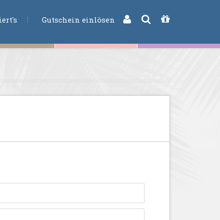
CHE
ert's
Gutschein einlösen