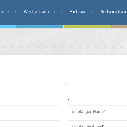
ERLEBNISSU
ien
Wertgutschein
Anlässe
So funktioni
ten
r
tion
s
en
undheit
*
ntasie
en