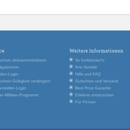
ce
Weitere Informationen
chein aktivieren/einlösen
So funktioniert's
tgutschein
Ihre Vorteile
den-Login
Hilfe und FAQ
chein-Gültigkeit verlängern
Gutschein und Versand
nstalter-Login
Best Price Garantie
er Affiliate-Programm
Erlebnis umtauschen
Für Firmen